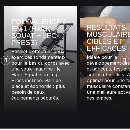
POLYVALENCE 2-
RÉSULTATS
EN-1 (HACK
MUSCULAIR
SQUAT + LEG
CIBLÉS ET
PRESS)
EFFICACES
Permet d’effectuer deux
exercices fondamentaux
Idéale pour le
pour le bas du corps avec
développement des
une seule machine : le
quadriceps, fessiers
Hack Squat et la Leg
ischios et mollets. 
Press inclinée. Gain de
optimal pour une t
place et économie : plus
musculaire constan
besoin de deux
une meilleure activ
équipements séparés.
des jambes.