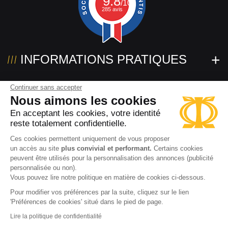
9.8
/10
285 avis
INFORMATIONS PRATIQUES
NOUS CONTACTER
Continuer sans accepter
Nous aimons les cookies
En acceptant les cookies, votre identité
SUIVEZ-NOUS !
reste totalement confidentielle.
Ces cookies permettent uniquement de vous proposer
un accès au site
plus convivial et performant.
Certains cookies
peuvent être utilisés pour la personnalisation des annonces (publicité
personnalisée ou non).
Vous pouvez lire notre politique en matière de cookies ci-dessous.
Pour modifier vos préférences par la suite, cliquez sur le lien
'Préférences de cookies' situé dans le pied de page.
2026 www.powertec.eu
Mentions légales
Lire la politique de confidentialité
Politique de confidentialité
Cookies
CGV