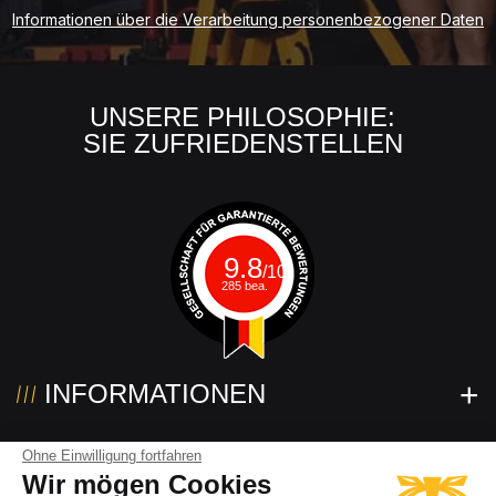
Informationen über die Verarbeitung personenbezogener Daten
UNSERE PHILOSOPHIE:
SIE ZUFRIEDENSTELLEN
9.8
/10
285 bea.
INFORMATIONEN
KONTAKTIEREN SIE UNS
Ohne Einwilligung fortfahren
Wir mögen Cookies