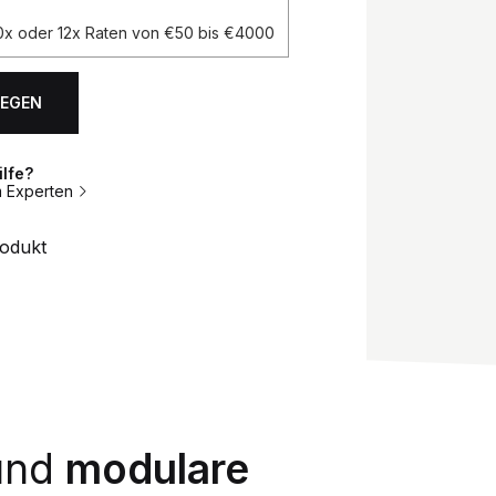
 10x oder 12x Raten von €50 bis €4000
LEGEN
ilfe?
m Experten
rodukt
und
modulare