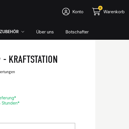
0
Konto
Warenkorb
Über uns
Botschafter
ZUBEHÖR
 - KRAFTSTATION
4.89/5
74 Bewertungen
ieferung*
8 Stunden*