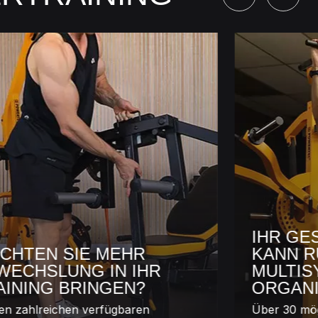
IHR GESA
TEN SIE MEHR
KANN RUN
CHSLUNG IN IHR
MULTISYS
NING BRINGEN?
ORGANISI
zahlreichen verfügbaren
Über 30 mögli