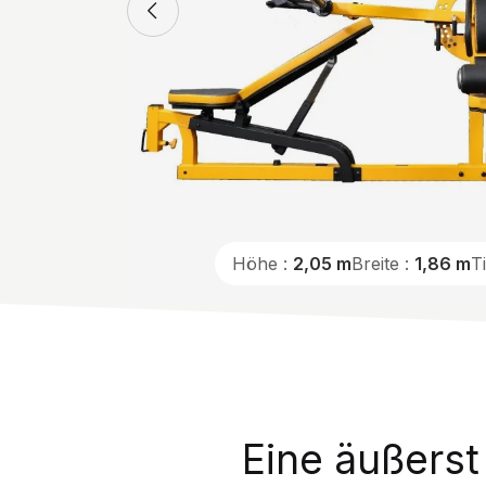
Höhe :
2,05 m
Breite :
1,86 m
T
Eine äußers