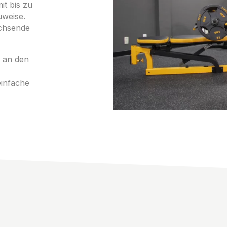
it bis zu
uweise.
achsende
t an den
einfache