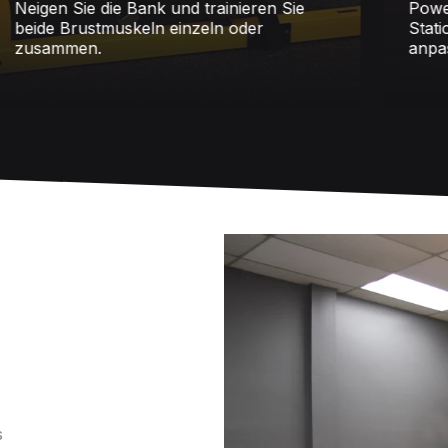
eigen Sie die Bank und trainieren Sie
Powertec
eide Brustmuskeln einzeln oder
Station g
usammen.
anpassen
s