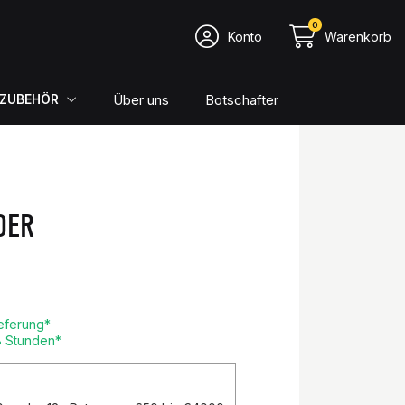
0
Konto
Warenkorb
Über uns
Botschafter
ZUBEHÖR
DER
ieferung*
8 Stunden*