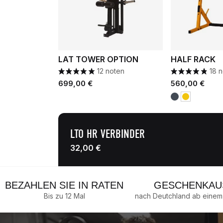
LAT TOWER OPTION
HALF RACK
12 noten
18 
Preis
Preis
699,00 €
560,00 €
Schwarz
Gelb
LTO HR VERBINDER
32,00 €
BEZAHLEN SIE IN RATEN
GESCHENKAU
Bis zu 12 Mal
nach Deutchland ab einem