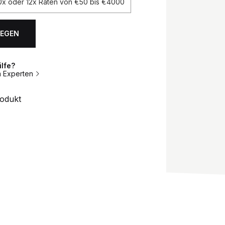
 10x oder 12x Raten von €50 bis €4000
LEGEN
ilfe?
m Experten
rodukt