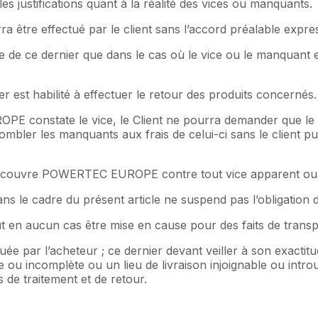
 les justifications quant à la réalité des vices ou manquants.
être effectué par le client sans l’accord préalable expres
rge de ce dernier que dans le cas où le vice ou le manqua
er est habilité à effectuer le retour des produits concernés.
E constate le vice, le Client ne pourra demander que le
mbler les manquants aux frais de celui-ci sans le client p
ts couvre POWERTEC EUROPE contre tout vice apparent o
ans le cadre du présent article ne suspend pas l’obligation 
t en aucun cas être mise en cause pour des faits de transpor
diquée par l’acheteur ; ce dernier devant veiller à son exac
u incomplète ou un lieu de livraison injoignable ou introu
s de traitement et de retour.