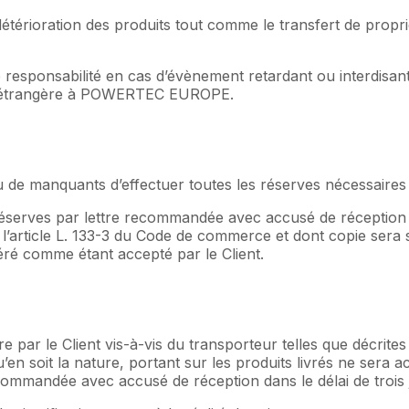
détérioration des produits tout comme le transfert de propr
nsabilité en cas d’évènement retardant ou interdisant la 
use étrangère à POWERTEC EUROPE.
 ou de manquants d’effectuer toutes les réserves nécessaire
e réserves par lettre recommandée avec accusé de réception 
l’article L. 133-3 du Code de commerce et dont copie sera
éré comme étant accepté par le Client.
e par le Client vis-à-vis du transporteur telles que décrite
u’en soit la nature, portant sur les produits livrés ne s
recommandée avec accusé de réception dans le délai de trois 