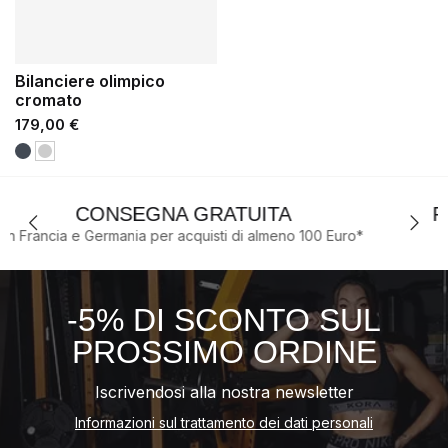
Bilanciere olimpico
cromato
Prezzo
179,00 €
Nero
Chrome
TA
RICONOSCIUTO IN TUTTO I
meno 100 Euro*
per la nostra Qualità/Solidità/Modula
-5% DI SCONTO SUL
PROSSIMO ORDINE
Iscrivendosi alla nostra newsletter
Informazioni sul trattamento dei dati personali