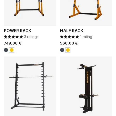
POWER RACK
HALF RACK
3 ratings
1 rating
Prezzo
Prezzo
749,00 €
560,00 €
Nero
Nero
Giallo
Giallo