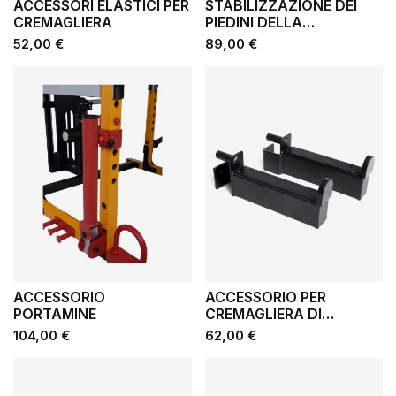
ACCESSORI ELASTICI PER
STABILIZZAZIONE DEI
CREMAGLIERA
PIEDINI DELLA
RASTRELLIERA
Prezzo
Prezzo
52,00 €
89,00 €
ACCESSORI
ACCESSORIO
ACCESSORIO PER
PORTAMINE
CREMAGLIERA DI
SICUREZZA AV
Prezzo
Prezzo
104,00 €
62,00 €