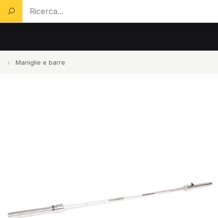
Cerca un prodotto...
Maniglie e barre