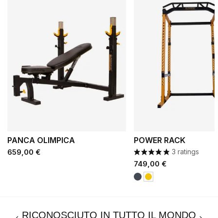
PANCA OLIMPICA
POWER RACK
Prezzo
659,00 €
3 ratings
Prezzo
749,00 €
Nero
Giallo
RICONOSCIUTO IN TUTTO IL MONDO