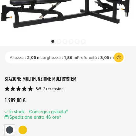
Altezza :
2,05 m
Larghezza :
1,86 m
Profondità :
3,05 m
STAZIONE MULTIFUNZIONE MULTISYSTEM
1.989,00 €
In stock - Consegna gratuita*
Spedizione entro 48 ore*
Giallo
Nero
5/5
2 recensioni