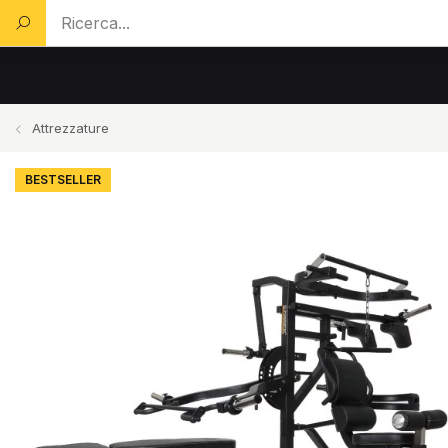
Cerca un prodotto...
Attrezzature
BESTSELLER